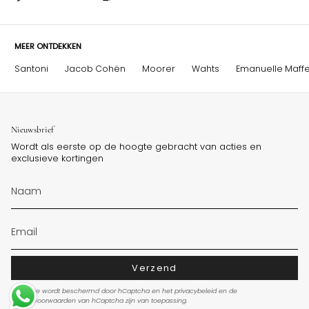
MEER ONTDEKKEN
Santoni
Jacob Cohën
Moorer
Wahts
Emanuelle Maffe
Nieuwsbrief
Wordt als eerste op de hoogte gebracht van acties en
exclusieve kortingen
Verzend
Deze site wordt beschermd door hCaptcha en het
privacybeleid
en de
servicevoorwaarden
van hCaptcha zijn van toepassing.