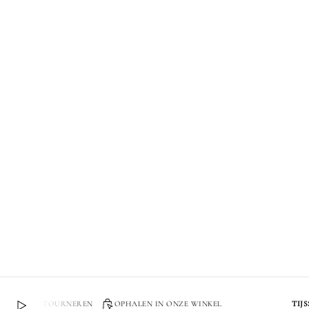
N EN RETOURNEREN
OPHALEN IN ONZE WINKEL
TIJSSE