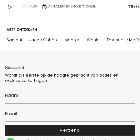
 EN RETOURNEREN
OPHALEN IN ONZE WINKEL
TIJSSEN 
MEER ONTDEKKEN
Santoni
Jacob Cohën
Moorer
Wahts
Emanuelle Maffe
Nieuwsbrief
Wordt als eerste op de hoogte gebracht van acties en
exclusieve kortingen
Verzend