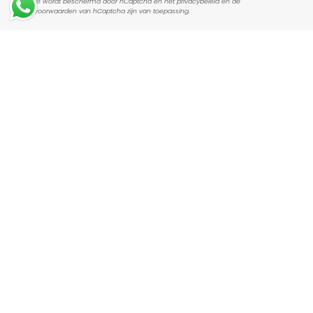
Deze site wordt beschermd door hCaptcha en het
privacybeleid
en de
servicevoorwaarden
van hCaptcha zijn van toepassing.
Tijssen Mode
Contact
Openingstijden
Policy's
EUR €
© Tijssen Mode 2026